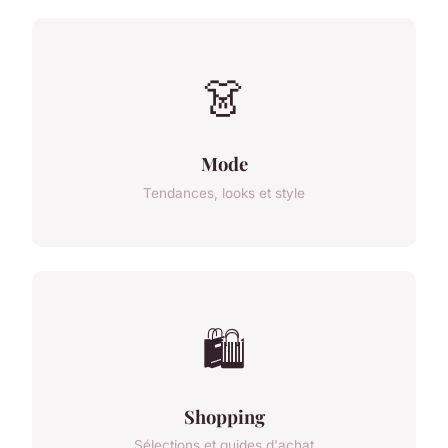
👗
Mode
Tendances, looks et style
🛍️
Shopping
Sélections et guides d'achat