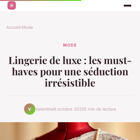
Accueil
›
Mode
MODE
Lingerie de luxe : les must-
haves pour une séduction
irrésistible
Valentine
6 octobre 2025
5 min de lecture
V