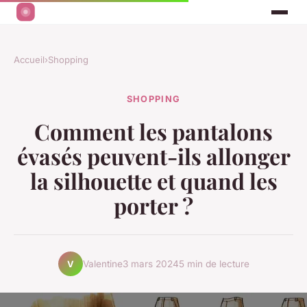
Accueil
›
Shopping
SHOPPING
Comment les pantalons
évasés peuvent-ils allonger
la silhouette et quand les
porter ?
Valentine
3 mars 2024
5 min de lecture
V