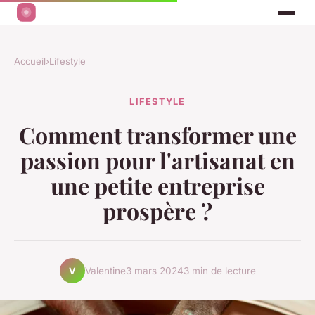
Accueil
›
Lifestyle
LIFESTYLE
Comment transformer une
passion pour l'artisanat en
une petite entreprise
prospère ?
Valentine
3 mars 2024
3 min de lecture
V