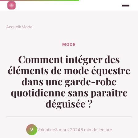
Accueil
›
Mode
MODE
Comment intégrer des
éléments de mode équestre
dans une garde-robe
quotidienne sans paraître
déguisée ?
Valentine
3 mars 2024
6 min de lecture
V