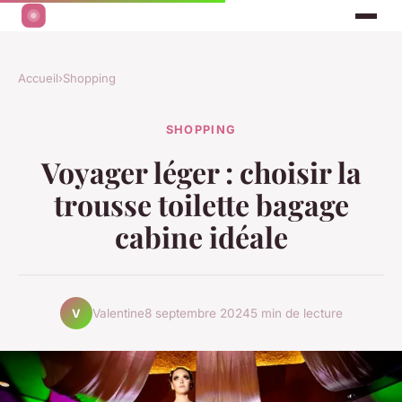
Accueil
›
Shopping
SHOPPING
Voyager léger : choisir la
trousse toilette bagage
cabine idéale
Valentine
8 septembre 2024
5 min de lecture
V