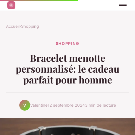
Accueil
›
Shopping
SHOPPING
Bracelet menotte
personnalisé: le cadeau
parfait pour homme
Valentine
12 septembre 2024
3 min de lecture
V