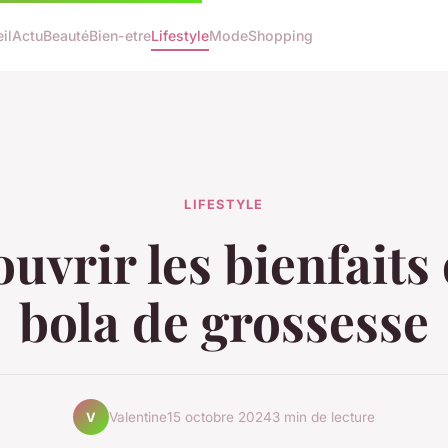
il
Actu
Beauté
Bien-etre
Lifestyle
Mode
Shopping
LIFESTYLE
uvrir les bienfaits 
bola de grossesse
Valentine
15 octobre 2024
3 min de lecture
V