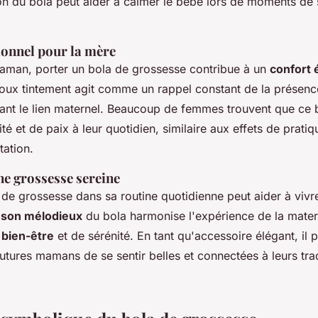
on du bola peut aider à calmer le bébé lors de moments de 
onnel pour la mère
maman, porter un bola de grossesse contribue à un
confort 
 doux tintement agit comme un rappel constant de la présen
çant le lien maternel. Beaucoup de femmes trouvent que ce 
té et de paix à leur quotidien, similaire aux effets de prat
tation.
ne grossesse sereine
a de grossesse dans sa routine quotidienne peut aider à viv
e
son mélodieux
du bola harmonise l'expérience de la mater
e
bien-être
et de sérénité. En tant qu'accessoire élégant, il 
tures mamans de se sentir belles et connectées à leurs tra