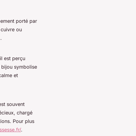
llement porté par
 cuivre ou
.
il est perçu
 bijou symbolise
calme et
est souvent
récieux, chargé
tions. Pour plus
sesse.fr/
.