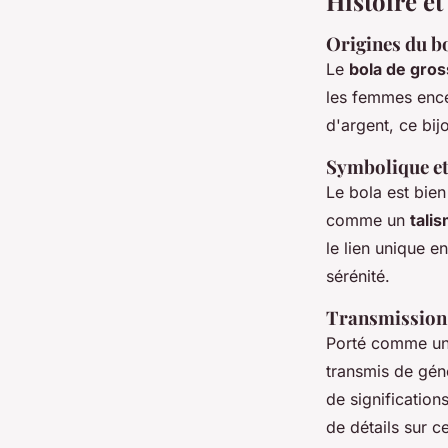
Histoire e
Origines du b
Le
bola de gro
les femmes ence
d'argent, ce bij
Symbolique et
Le bola est bien
comme un
tali
le lien unique e
sérénité.
Transmission 
Porté comme u
transmis de géné
de signification
de détails sur c