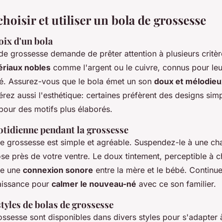
oisir et utiliser un bola de grossesse
oix d'un bola
 de grossesse demande de prêter attention à plusieurs critè
riaux nobles
comme l'argent ou le cuivre, connus pour leur
té. Assurez-vous que le bola émet un son
doux et mélodieu
rez aussi l'esthétique: certaines préfèrent des designs sim
pour des motifs plus élaborés.
otidienne pendant la grossesse
de grossesse est simple et agréable. Suspendez-le à une ch
ose près de votre ventre. Le doux tintement, perceptible à 
ée une
connexion sonore
entre la mère et le bébé. Continue
naissance pour
calmer le nouveau-né
avec ce son familier.
tyles de bolas de grossesse
ssesse sont disponibles dans divers styles pour s'adapter à