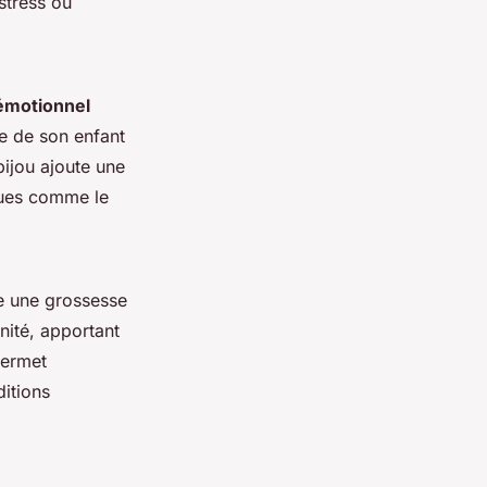
stress ou
émotionnel
ce de son enfant
bijou ajoute une
iques comme le
re une grossesse
nité, apportant
permet
ditions