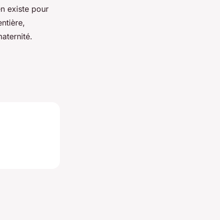
 en existe pour
ntière,
aternité.