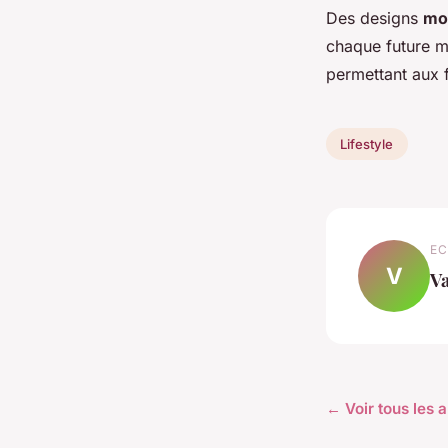
Des designs
mo
chaque future 
permettant aux f
Lifestyle
EC
V
Va
← Voir tous les a