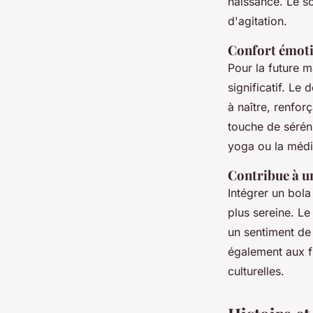
naissance. Le s
d'agitation.
Confort émoti
Pour la future 
significatif. Le
à naître, renfor
touche de séréni
yoga ou la médi
Contribue à u
Intégrer un bol
plus sereine. L
un sentiment d
également aux fu
culturelles.