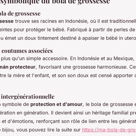
t symbolique du bola de grossesse
ola de grossesse
ssesse
trouve ses racines en Indonésie, où il est traditionne
intes pour protéger le bébé. Fabriqué à partir de perles de
ou émet un doux tintement destiné à apaiser le bébé in utero
 coutumes associées
 plus qu'un simple accessoire. En Indonésie et au Mexique, 
smán protecteur
, favorisant une grossesse harmonieuse. Ce
ntre la mère et l'enfant, et son son doux est censé apporter 
intergénérationnelle
n symbole de
protection et d'amour
, le bola de grossesse 
ration en génération. Il devient ainsi un héritage familial p
s et d'émotions, renforçant son rôle de lien entre les généra
e bijou, vous pouvez lire la suite sur
https://ma-bola-de-gros