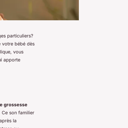
s particuliers?
e votre bébé dès
lique, vous
ui apporte
de grossesse
 Ce son familier
après la