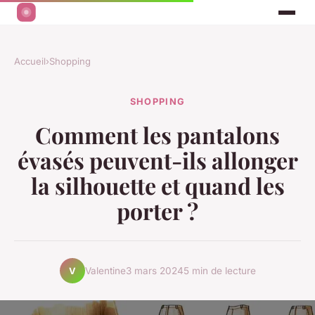
Accueil
›
Shopping
SHOPPING
Comment les pantalons
évasés peuvent-ils allonger
la silhouette et quand les
porter ?
Valentine
3 mars 2024
5 min de lecture
V